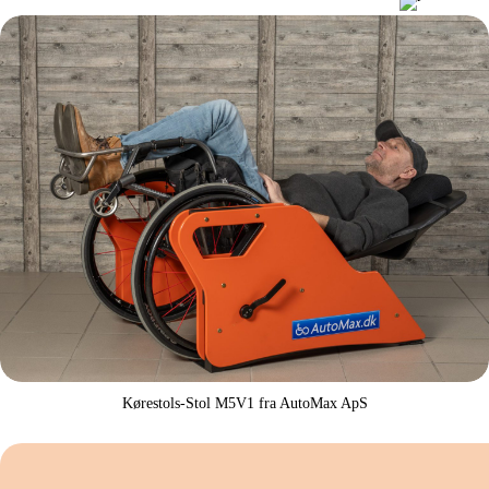
Kørestols-Stol M5V1 fra AutoMax ApS