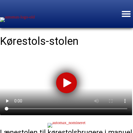
Kørestols-stolen
Lænestolen til kørestols­brugere i manuel